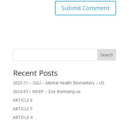
A
l
t
e
r
n
Search
a
t
Recent Posts
i
v
2023-11 – GSU – Mental Health Biomarkers – US
e
:
2023-07 / INSEP – Zoé Bonnamy-us
ARTICLE 6
ARTICLE 5
ARTICLE 4